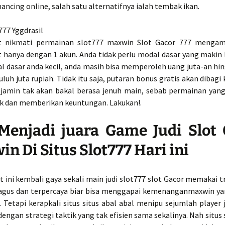
cing online, salah satu alternatifnya ialah tembak ikan.
777 Yggdrasil
t nikmati permainan slot777 maxwin Slot Gacor 777 mengam
 hanya dengan 1 akun. Anda tidak perlu modal dasar yang makin l
l dasar anda kecil, anda masih bisa memperoleh uang juta-an hi
luh juta rupiah. Tidak itu saja, putaran bonus gratis akan dibagi 
 jamin tak akan bakal berasa jenuh main, sebab permainan yang
k dan memberikan keuntungan. Lakukan!.
Menjadi juara Game Judi Slot
n Di Situs Slot777 Hari ini
t ini kembali gaya sekali main judi slot777 slot Gacor memakai tr
agus dan terpercaya biar bisa menggapai kemenanganmaxwin y
. Tetapi kerapkali situs situs abal abal menipu sejumlah player 
dengan strategi taktik yang tak efisien sama sekalinya. Nah situs 