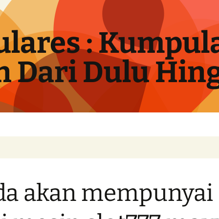
lares : Kumpul
 Dari Dulu Hin
da akan mempunyai