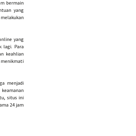
am bermain
ntuan yang
n melakukan
online yang
 lagi. Para
an keahlian
 menikmati
ga menjadi
m keamanan
, situs ini
lama 24 jam