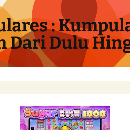
lares : Kumpul
 Dari Dulu Hin