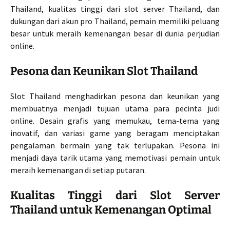
Thailand, kualitas tinggi dari slot server Thailand, dan
dukungan dari akun pro Thailand, pemain memiliki peluang
besar untuk meraih kemenangan besar di dunia perjudian
online.
Pesona dan Keunikan Slot Thailand
Slot Thailand menghadirkan pesona dan keunikan yang
membuatnya menjadi tujuan utama para pecinta judi
online. Desain grafis yang memukau, tema-tema yang
inovatif, dan variasi game yang beragam menciptakan
pengalaman bermain yang tak terlupakan. Pesona ini
menjadi daya tarik utama yang memotivasi pemain untuk
meraih kemenangan di setiap putaran.
Kualitas Tinggi dari Slot Server
Thailand untuk Kemenangan Optimal