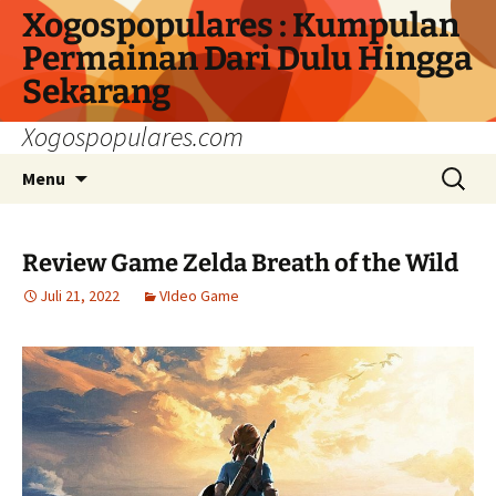
Langsung
Xogospopulares : Kumpulan
ke
Permainan Dari Dulu Hingga
isi
Sekarang
Xogospopulares.com
Cari
Menu
untuk:
Review Game Zelda Breath of the Wild
Juli 21, 2022
VIdeo Game