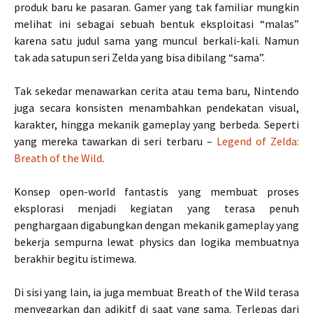
produk baru ke pasaran. Gamer yang tak familiar mungkin
melihat ini sebagai sebuah bentuk eksploitasi “malas”
karena satu judul sama yang muncul berkali-kali. Namun
tak ada satupun seri Zelda yang bisa dibilang “sama”.
Tak sekedar menawarkan cerita atau tema baru, Nintendo
juga secara konsisten menambahkan pendekatan visual,
karakter, hingga mekanik gameplay yang berbeda. Seperti
yang mereka tawarkan di seri terbaru –
Legend of Zelda:
Breath of the Wild
.
Konsep open-world fantastis yang membuat proses
eksplorasi menjadi kegiatan yang terasa penuh
penghargaan digabungkan dengan mekanik gameplay yang
bekerja sempurna lewat physics dan logika membuatnya
berakhir begitu istimewa.
Di sisi yang lain, ia juga membuat Breath of the Wild terasa
menyegarkan dan adikitf di saat yang sama. Terlepas dari