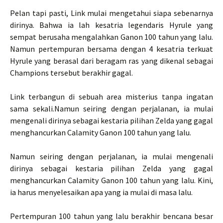
Pelan tapi pasti, Link mulai mengetahui siapa sebenarnya
dirinya. Bahwa ia lah kesatria legendaris Hyrule yang
sempat berusaha mengalahkan Ganon 100 tahun yang lalu.
Namun pertempuran bersama dengan 4 kesatria terkuat
Hyrule yang berasal dari beragam ras yang dikenal sebagai
Champions tersebut berakhir gagal.
Link terbangun di sebuah area misterius tanpa ingatan
sama sekali.Namun seiring dengan perjalanan, ia mulai
mengenali dirinya sebagai kestaria pilihan Zelda yang gagal
menghancurkan Calamity Ganon 100 tahun yang lalu.
Namun seiring dengan perjalanan, ia mulai mengenali
dirinya sebagai kestaria pilihan Zelda yang gagal
menghancurkan Calamity Ganon 100 tahun yang lalu. Kini,
ia harus menyelesaikan apa yang ia mulai di masa lalu.
Pertempuran 100 tahun yang lalu berakhir bencana besar