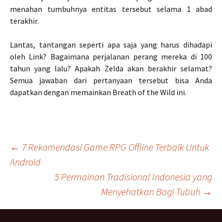
menahan tumbuhnya entitas tersebut selama 1 abad
terakhir.
Lantas, tantangan seperti apa saja yang harus dihadapi
oleh Link? Bagaimana perjalanan perang mereka di 100
tahun yang lalu? Apakah Zelda akan berakhir selamat?
Semua jawaban dari pertanyaan tersebut bisa Anda
dapatkan dengan memainkan Breath of the Wild ini.
Navigasi
←
7 Rekomendasi Game RPG Offline Terbaik Untuk
Android
5 Permainan Tradisional Indonesia yang
Tulisan
Menyehatkan Bagi Tubuh
→