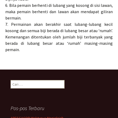
6. Bila pemain berhenti di lubang yang kosong di sisi lawan,
maka pemain berhenti dan lawan akan mendapat giliran
bermain.
7. Permainan akan berakhir saat lubang-lubang kecil
kosong dan semua biji berada di lubang besar atau ‘rumah’.
Kemenangan ditentukan oleh jumlah biji terbanyak yang
berada di lubang besar atau ‘rumah’ masing-masing
pemain.
Cari
untuk:
Pos-pos Terbaru