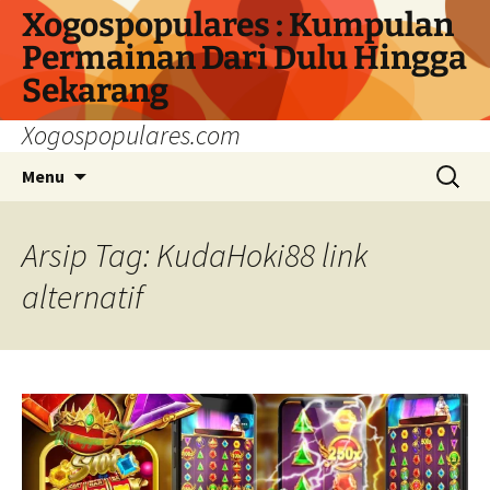
Langsung
Xogospopulares : Kumpulan
ke
Permainan Dari Dulu Hingga
isi
Sekarang
Xogospopulares.com
Cari
Menu
untuk:
Arsip Tag: KudaHoki88 link
alternatif