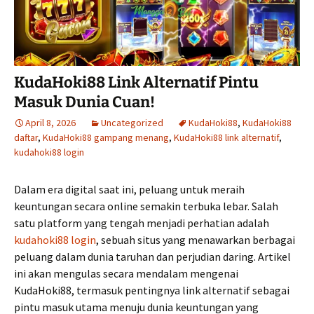
KudaHoki88 Link Alternatif Pintu
Masuk Dunia Cuan!
April 8, 2026
Uncategorized
KudaHoki88
,
KudaHoki88
daftar
,
KudaHoki88 gampang menang
,
KudaHoki88 link alternatif
,
kudahoki88 login
Dalam era digital saat ini, peluang untuk meraih
keuntungan secara online semakin terbuka lebar. Salah
satu platform yang tengah menjadi perhatian adalah
kudahoki88 login
, sebuah situs yang menawarkan berbagai
peluang dalam dunia taruhan dan perjudian daring. Artikel
ini akan mengulas secara mendalam mengenai
KudaHoki88, termasuk pentingnya link alternatif sebagai
pintu masuk utama menuju dunia keuntungan yang