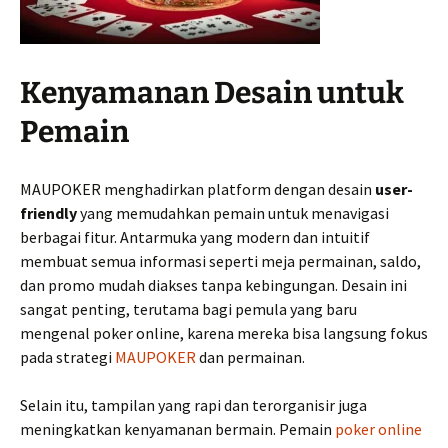
Kenyamanan Desain untuk
Pemain
MAUPOKER menghadirkan platform dengan desain
user-
friendly
yang memudahkan pemain untuk menavigasi
berbagai fitur. Antarmuka yang modern dan intuitif
membuat semua informasi seperti meja permainan, saldo,
dan promo mudah diakses tanpa kebingungan. Desain ini
sangat penting, terutama bagi pemula yang baru
mengenal poker online, karena mereka bisa langsung fokus
pada strategi
MAUPOKER
dan permainan.
Selain itu, tampilan yang rapi dan terorganisir juga
meningkatkan kenyamanan bermain. Pemain
poker online