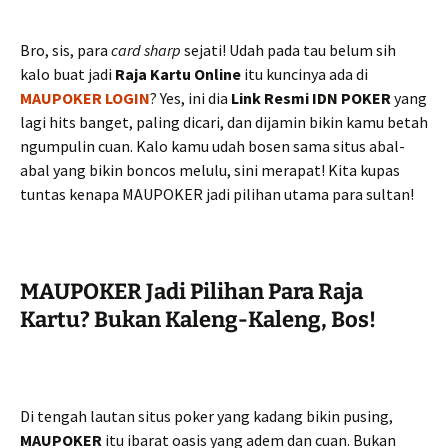
Bro, sis, para
card sharp
sejati! Udah pada tau belum sih
kalo buat jadi
Raja Kartu Online
itu kuncinya ada di
MAUPOKER LOGIN
? Yes, ini dia
Link Resmi IDN POKER
yang
lagi hits banget, paling dicari, dan dijamin bikin kamu betah
ngumpulin cuan. Kalo kamu udah bosen sama situs abal-
abal yang bikin boncos melulu, sini merapat! Kita kupas
tuntas kenapa MAUPOKER jadi pilihan utama para sultan!
MAUPOKER Jadi Pilihan Para Raja
Kartu? Bukan Kaleng-Kaleng, Bos!
Di tengah lautan situs poker yang kadang bikin pusing,
MAUPOKER
itu ibarat oasis yang adem dan cuan. Bukan