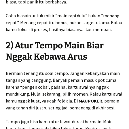
biasa, tapi panik itu berbahaya.
Coba biasain untuk mikir “main rapi dulu” bukan “menang
cepat”. Menang cepat itu bonus, bukan target utama. Kalau
kamu fokus di proses, hasilnya biasanya ikut membaik.
2) Atur Tempo Main Biar
Nggak Kebawa Arus
Bermain tenang itu soal tempo. Jangan kebanyakan main
tangan yang tanggung. Banyak pemain masuk pot cuma
karena “pengen coba”, padahal kartu awalnya nggak
mendukung. Mulai sekarang, pilih momen. Kalau kartu awal
kamu nggak kuat, ya udah fold aja. Di
MAUPOKER
, pemain
yang tahan diri justru sering jadi pemenang di akhir sesi.
Tempo juga bisa kamu atur lewat durasi bermain. Main
lama-lama tanpa jeda bikin fokus turun. Begitu capek,