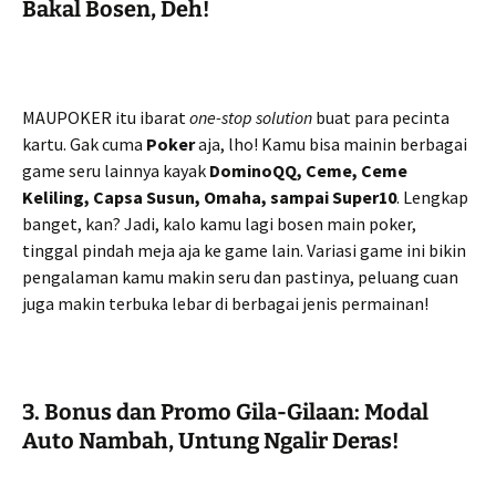
Bakal Bosen, Deh!
MAUPOKER itu ibarat
one-stop solution
buat para pecinta
kartu. Gak cuma
Poker
aja, lho! Kamu bisa mainin berbagai
game seru lainnya kayak
DominoQQ, Ceme, Ceme
Keliling, Capsa Susun, Omaha, sampai Super10
. Lengkap
banget, kan? Jadi, kalo kamu lagi bosen main poker,
tinggal pindah meja aja ke game lain. Variasi game ini bikin
pengalaman kamu makin seru dan pastinya, peluang cuan
juga makin terbuka lebar di berbagai jenis permainan!
3. Bonus dan Promo Gila-Gilaan: Modal
Auto Nambah, Untung Ngalir Deras!