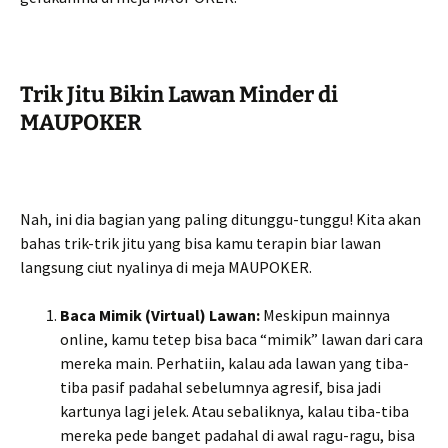
Trik Jitu Bikin Lawan Minder di
MAUPOKER
Nah, ini dia bagian yang paling ditunggu-tunggu! Kita akan
bahas trik-trik jitu yang bisa kamu terapin biar lawan
langsung ciut nyalinya di meja MAUPOKER.
Baca Mimik (Virtual) Lawan:
Meskipun mainnya
online, kamu tetep bisa baca “mimik” lawan dari cara
mereka main. Perhatiin, kalau ada lawan yang tiba-
tiba pasif padahal sebelumnya agresif, bisa jadi
kartunya lagi jelek. Atau sebaliknya, kalau tiba-tiba
mereka pede banget padahal di awal ragu-ragu, bisa