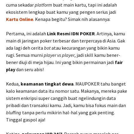
cuma sekadar
platform
buat main kartu, tapi ini adalah
ekosistem lengkap buat kamu yang pengen serius jadi
Kartu Online
. Kenapa begitu? Simak nih alasannya:
Pertama, ini adalah
Link Resmi IDN POKER
. Artinya, kamu
main di jaringan poker terbesar dan terpercaya di Asia. Gak
ada lagi deh cerita
bot
atau kecurangan yang bikin kamu
rugi. Semua murni
player vs player
, jadi skill kamu bener-
bener diuji di meja hijau. Ini yang bikin permainan jadi
fair
play
dan seru abis!
Kedua,
keamanan tingkat dewa
. MAUPOKER tahu banget
kalo keamanan data itu nomor satu. Makanya, mereka pake
sistem enkripsi super canggih buat ngelindungin data
pribadi dan transaksi kamu. Jadi, kamu bisa fokus main dan
bluffing
tanpa perlu mikirin hal-hal yang gak penting.
Tinggal gaspol aja!
Ketiga,
pelayanan VIP 24/7
. Pernah punya masalah pas