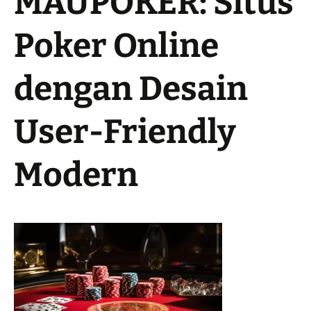
MAUPOKER: Situs
Poker Online
dengan Desain
User-Friendly
Modern