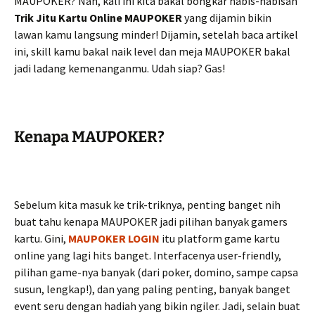
MAUPOKER? Nah, kali ini kita bakal bongkar habis-habisan
Trik Jitu Kartu Online MAUPOKER
yang dijamin bikin
lawan kamu langsung minder! Dijamin, setelah baca artikel
ini, skill kamu bakal naik level dan meja MAUPOKER bakal
jadi ladang kemenanganmu. Udah siap? Gas!
Kenapa MAUPOKER?
Sebelum kita masuk ke trik-triknya, penting banget nih
buat tahu kenapa MAUPOKER jadi pilihan banyak gamers
kartu. Gini,
MAUPOKER LOGIN
itu platform game kartu
online yang lagi hits banget. Interfacenya user-friendly,
pilihan game-nya banyak (dari poker, domino, sampe capsa
susun, lengkap!), dan yang paling penting, banyak banget
event seru dengan hadiah yang bikin ngiler. Jadi, selain buat