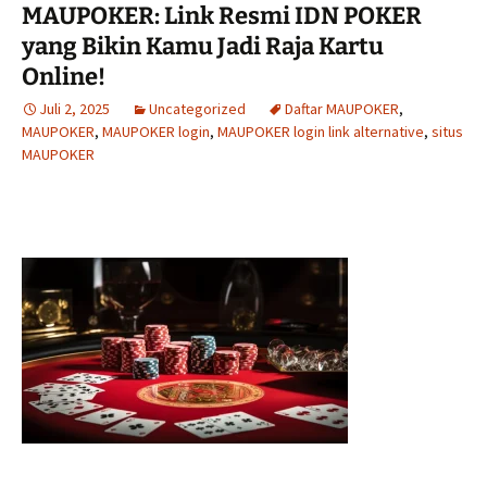
MAUPOKER: Link Resmi IDN POKER
yang Bikin Kamu Jadi Raja Kartu
Online!
Juli 2, 2025
Uncategorized
Daftar MAUPOKER
,
MAUPOKER
,
MAUPOKER login
,
MAUPOKER login link alternative
,
situs
MAUPOKER