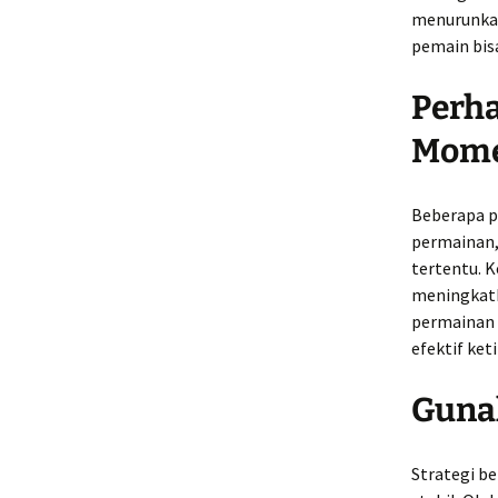
menurunkan
pemain bis
Perh
Mom
Beberapa p
permainan,
tertentu. 
meningkatk
permainan 
efektif ket
Gunak
Strategi be