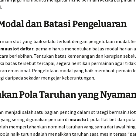
i.
Modal dan Batasi Pengeluaran
rmain slot yang baik selalu terkait dengan pengelolaan modal. S
n
mauslot daftar
, pemain harus menentukan batas modal harian a
cara berlebihan. Tentukan batas kemenangan dan kerugian sebe
ka batas tersebut tercapai, segera hentikan permainan agar tidak
ran emosional. Pengelolaan modal yang baik membuat pemain le
egi daripada sekadar mengejar keberuntungan.
ukan Pola Taruhan yang Nyama
n menjadi salah satu bagian penting dalam strategi bermain slot
yang sering digunakan pemain di
mauslot
: pola flat bet dan pola
dalah mempertahankan nominal taruhan yang sama dari awal hingg
pola naik-turun adalah menaikkan taruhan saat mesin terasa “pa