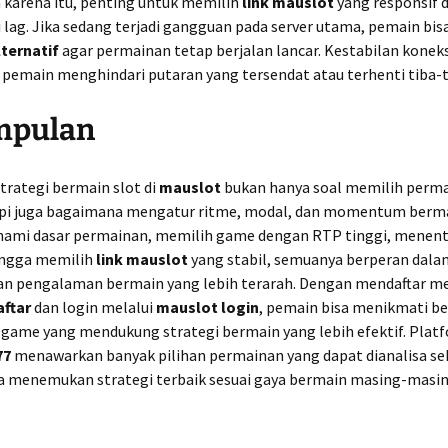
h karena itu, penting untuk memilih
link mauslot
yang responsif d
ag. Jika sedang terjadi gangguan pada server utama, pemain bisa
ternatif
agar permainan tetap berjalan lancar. Kestabilan koneks
emain menghindari putaran yang tersendat atau terhenti tiba-t
mpulan
trategi bermain slot di
mauslot
bukan hanya soal memilih perm
api juga bagaimana mengatur ritme, modal, dan momentum berma
ami dasar permainan, memilih game dengan RTP tinggi, menent
ingga memilih
link mauslot
yang stabil, semuanya berperan dala
n pengalaman bermain yang lebih terarah. Dengan mendaftar me
ftar
dan login melalui
mauslot login
, pemain bisa menikmati be
n game yang mendukung strategi bermain yang lebih efektif. Platf
77
menawarkan banyak pilihan permainan yang dapat dianalisa s
a menemukan strategi terbaik sesuai gaya bermain masing-masin