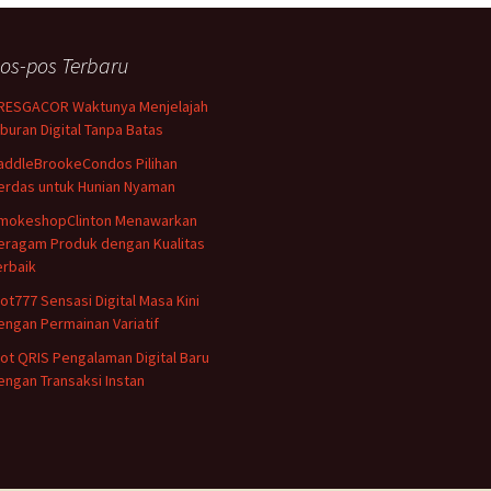
os-pos Terbaru
RESGACOR Waktunya Menjelajah
iburan Digital Tanpa Batas
addleBrookeCondos Pilihan
erdas untuk Hunian Nyaman
mokeshopClinton Menawarkan
eragam Produk dengan Kualitas
erbaik
lot777 Sensasi Digital Masa Kini
engan Permainan Variatif
lot QRIS Pengalaman Digital Baru
engan Transaksi Instan