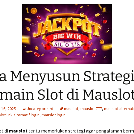
a Menyusun Strateg
main Slot di Mauslo
16, 2025
Uncategorized
mauslot
,
mauslot 777
,
mauslot alternati
ot link alternatif login
,
mauslot login
ot di
mauslot
tentu memerlukan strategi agar pengalaman berma