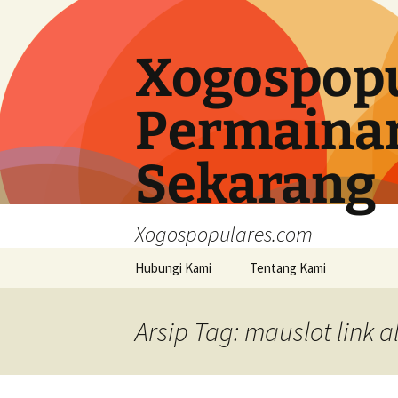
Langsung
ke
isi
Xogospopu
Permainan
Sekarang
Xogospopulares.com
Hubungi Kami
Tentang Kami
Arsip Tag: mauslot link al