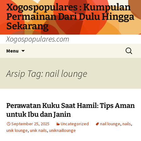
Langsung
Xogospopulares : Kumpulan
ke
Permainan Dari Dulu Hingga
isi
Sekarang
Xogospopulares.com
Cari
Menu
untuk:
Arsip Tag: nail lounge
Perawatan Kuku Saat Hamil: Tips Aman
untuk Ibu dan Janin
September 25, 2025
Uncategorized
nail lounge
,
nails
,
unik lounge
,
unik nails
,
uniknaillounge