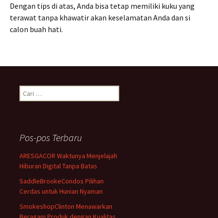
Dengan tips di atas, Anda bisa tetap memiliki kuku yang
terawat tanpa khawatir akan keselamatan Anda dan si
calon buah hati.
Cari
untuk:
Pos-pos Terbaru
ARESGACOR Waktunya Menjelajah
Hiburan Digital Tanpa Batas
SaddleBrookeCondos Pilihan
Cerdas untuk Hunian Nyaman
SmokeshopClinton Menawarkan
Beragam Produk dengan Kualitas