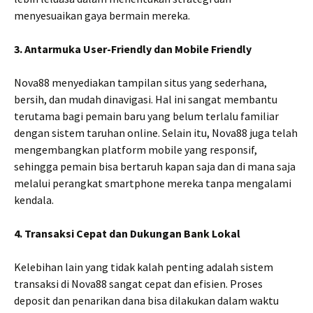
menyesuaikan gaya bermain mereka.
3. Antarmuka User-Friendly dan Mobile Friendly
Nova88 menyediakan tampilan situs yang sederhana,
bersih, dan mudah dinavigasi. Hal ini sangat membantu
terutama bagi pemain baru yang belum terlalu familiar
dengan sistem taruhan online. Selain itu, Nova88 juga telah
mengembangkan platform mobile yang responsif,
sehingga pemain bisa bertaruh kapan saja dan di mana saja
melalui perangkat smartphone mereka tanpa mengalami
kendala.
4. Transaksi Cepat dan Dukungan Bank Lokal
Kelebihan lain yang tidak kalah penting adalah sistem
transaksi di Nova88 sangat cepat dan efisien. Proses
deposit dan penarikan dana bisa dilakukan dalam waktu