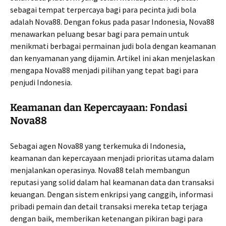
sebagai tempat terpercaya bagi para pecinta judi bola
adalah Nova88. Dengan fokus pada pasar Indonesia, Nova88
menawarkan peluang besar bagi para pemain untuk
menikmati berbagai permainan judi bola dengan keamanan
dan kenyamanan yang dijamin. Artikel ini akan menjelaskan
mengapa Nova88 menjadi pilihan yang tepat bagi para
penjudi Indonesia.
Keamanan dan Kepercayaan: Fondasi
Nova88
Sebagai agen Nova88 yang terkemuka di Indonesia,
keamanan dan kepercayaan menjadi prioritas utama dalam
menjalankan operasinya. Nova88 telah membangun
reputasi yang solid dalam hal keamanan data dan transaksi
keuangan. Dengan sistem enkripsi yang canggih, informasi
pribadi pemain dan detail transaksi mereka tetap terjaga
dengan baik, memberikan ketenangan pikiran bagi para