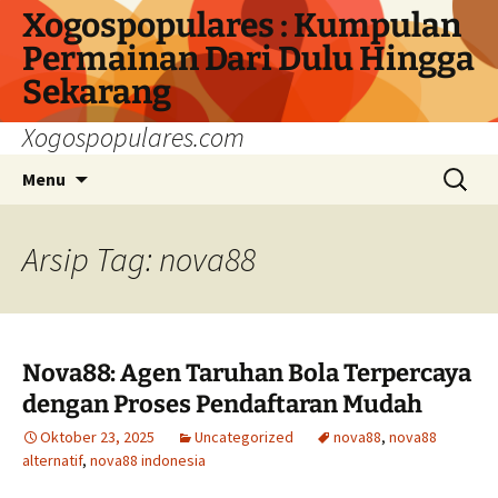
Langsung
Xogospopulares : Kumpulan
ke
Permainan Dari Dulu Hingga
isi
Sekarang
Xogospopulares.com
Cari
Menu
untuk:
Arsip Tag: nova88
Nova88: Agen Taruhan Bola Terpercaya
dengan Proses Pendaftaran Mudah
Oktober 23, 2025
Uncategorized
nova88
,
nova88
alternatif
,
nova88 indonesia