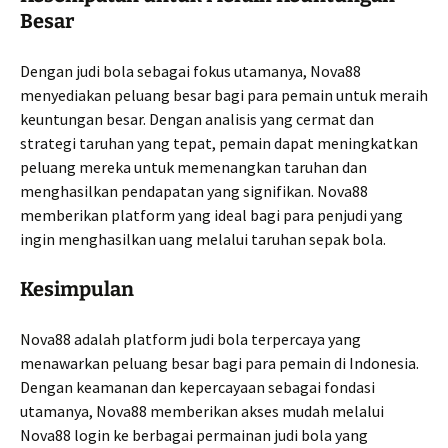
Besar
Dengan judi bola sebagai fokus utamanya, Nova88
menyediakan peluang besar bagi para pemain untuk meraih
keuntungan besar. Dengan analisis yang cermat dan
strategi taruhan yang tepat, pemain dapat meningkatkan
peluang mereka untuk memenangkan taruhan dan
menghasilkan pendapatan yang signifikan. Nova88
memberikan platform yang ideal bagi para penjudi yang
ingin menghasilkan uang melalui taruhan sepak bola.
Kesimpulan
Nova88 adalah platform judi bola terpercaya yang
menawarkan peluang besar bagi para pemain di Indonesia.
Dengan keamanan dan kepercayaan sebagai fondasi
utamanya, Nova88 memberikan akses mudah melalui
Nova88 login ke berbagai permainan judi bola yang