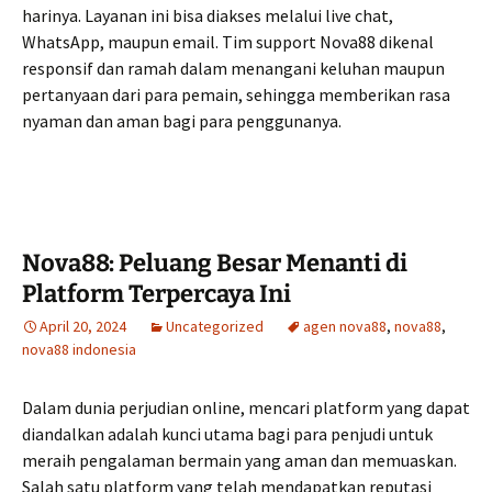
harinya. Layanan ini bisa diakses melalui live chat,
WhatsApp, maupun email. Tim support Nova88 dikenal
responsif dan ramah dalam menangani keluhan maupun
pertanyaan dari para pemain, sehingga memberikan rasa
nyaman dan aman bagi para penggunanya.
Nova88: Peluang Besar Menanti di
Platform Terpercaya Ini
April 20, 2024
Uncategorized
agen nova88
,
nova88
,
nova88 indonesia
Dalam dunia perjudian online, mencari platform yang dapat
diandalkan adalah kunci utama bagi para penjudi untuk
meraih pengalaman bermain yang aman dan memuaskan.
Salah satu platform yang telah mendapatkan reputasi