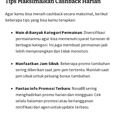
Tips Maksimalkan Cashback Harian
Agar kamu bisa meraih cashback secara maksimal, berikut
beberapa tips yang bisa kamu terapkan:
Main di Banyak Kategori Permainan
: Diversifikasi
permainanmu agar bisa memenuhi syarat turnover di
berbagai kategori. Ini juga membuat permainan jadi
lebih menyenangkan dan tidak monoton.
Manfaatkan Jam Sibuk
: Beberapa promo tambahan
sering diberikan saat jam-jam tertentu. Mainlah saat
jam sibuk untuk peluang bonus tambahan.
Pantau Info Promosi Terbaru
: Nova88 sering
menghadirkan promo harian dan mingguan. Cek
selalu halaman promosi atau berlangganan
notifikasi dari agen untuk update terbaru.