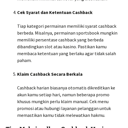
Cek Syarat dan Ketentuan Cashback
Tiap kategori permainan memiliki syarat cashback
berbeda. Misalnya, permainan sportsbook mungkin
memiliki persentase cashback yang berbeda
dibandingkan slot atau kasino. Pastikan kamu
membaca ketentuan yang berlaku agar tidak salah
paham.
Klaim Cashback Secara Berkala
Cashback harian biasanya otomatis dikreditkan ke
akun kamu setiap hari, namun beberapa promo
khusus mungkin perlu klaim manual. Cek menu
promosi atau hubungi layanan pelanggan untuk
memastikan kamu tidak melewatkan hakmu.