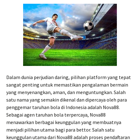
Dalam dunia perjudian daring, pilihan platform yang tepat
sangat penting untuk memastikan pengalaman bermain
yang menyenangkan, aman, dan menguntungkan. Salah
satu nama yang semakin dikenal dan dipercaya oleh para
penggemar taruhan bola di Indonesia adalah Nova88.
Sebagai agen taruhan bola terpercaya, Nova88
menawarkan berbagai keunggulan yang membuatnya
menjadi pilihan utama bagi para bettor. Salah satu
keunggulan utama dari Nova88 adalah proses pendaftaran