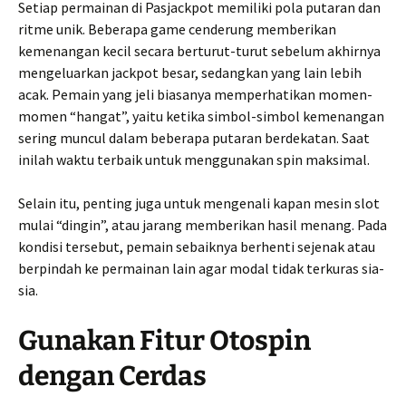
Setiap permainan di Pasjackpot memiliki pola putaran dan
ritme unik. Beberapa game cenderung memberikan
kemenangan kecil secara berturut-turut sebelum akhirnya
mengeluarkan jackpot besar, sedangkan yang lain lebih
acak. Pemain yang jeli biasanya memperhatikan momen-
momen “hangat”, yaitu ketika simbol-simbol kemenangan
sering muncul dalam beberapa putaran berdekatan. Saat
inilah waktu terbaik untuk menggunakan spin maksimal.
Selain itu, penting juga untuk mengenali kapan mesin slot
mulai “dingin”, atau jarang memberikan hasil menang. Pada
kondisi tersebut, pemain sebaiknya berhenti sejenak atau
berpindah ke permainan lain agar modal tidak terkuras sia-
sia.
Gunakan Fitur Otospin
dengan Cerdas