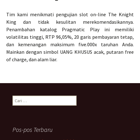
Tim kami menikmati pengujian slot on-line The Knight
King dan tidak kesulitan merekomendasikannya.
Penambahan katalog Pragmatic Play ini memiliki
volatilitas tinggi, RTP 96,05%, 20 garis pembayaran tetap,
dan kemenangan maksimum five.000x taruhan Anda.
Mainkan dengan simbol UANG KHUSUS acak, putaran free
of charge, dan alam liar.
Cari
untuk:
Pos-pos Terbaru