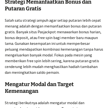
Strategi Memanfaatkan Bonus dan
Putaran Gratis
Salah satu strategi ampuh agar setiap putaran lebih cepat
menang adalah dengan memanfaatkan bonus dan putaran
gratis. Banyak situs Pasjackpot menawarkan bonus harian,
bonus deposit, atau free spin bagi member baru maupun
lama. Gunakan kesempatan ini untuk memperbesar
peluang mendapatkan kombinasi kemenangan tanpa harus
mengeluarkan banyak modal. Fokus pada mesin yang
memberikan free spin lebih sering, karena putaran gratis
cenderung lebih mudah menghasilkan hadiah tambahan
dan meningkatkan saldo pemain.
Mengatur Modal dan Target
Kemenangan
Strategi berikutnya adalah mengatur modal dan