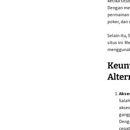
ketika situ
Dengan men
permainan 
poker, dan 
Selain itu
situs ini. 
menggunaka
Keun
Alter
Akse
Sala
akses
gangg
Denga
cepat