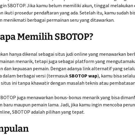
gin SBOTOP. Jika kamu belum memiliki akun, tinggal melakukan
n ikuti prosedur pendaftaran yang ada. Setelah itu, kamu sudah b
n menikmati berbagai permainan seru yang ditawarkan.
apa Memilih SBOTOP?
an hanya dikenal sebagai situs judi online yang menawarkan ber
rmainan menarik, tetapi juga sebagai platform yang mengutamak
 dan kepuasan pemain. Dengan adanya link alternatif yang selalu
ia dalam berbagai versi (termasuk
SBOTOP wap
), kamu bisa selalu
situs ini tanpa khawatir dengan masalah teknis atau pembatasan
, SBOTOP juga menawarkan bonus-bonus menarik yang bisa diman
n baru maupun pemain lama. Jadi, jika kamu ingin mencoba perun
online, SBOTOP adalah pilihan yang tepat.
mpulan