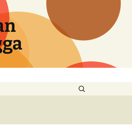
an
gga
Cari
untuk: