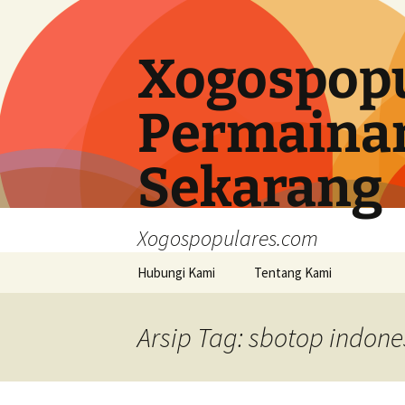
Langsung
ke
isi
Xogospopu
Permainan
Sekarang
Xogospopulares.com
Hubungi Kami
Tentang Kami
Arsip Tag: sbotop indone