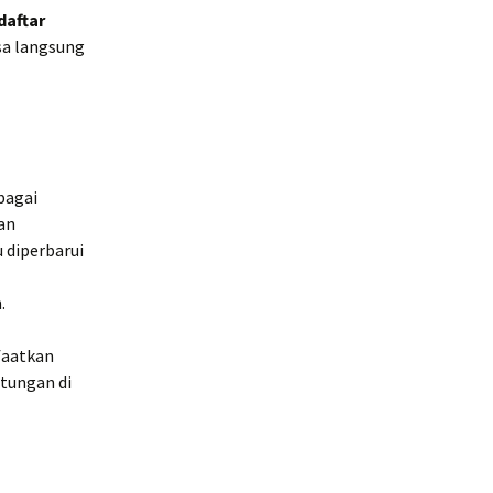
daftar
isa langsung
bagai
an
 diperbarui
.
faatkan
tungan di