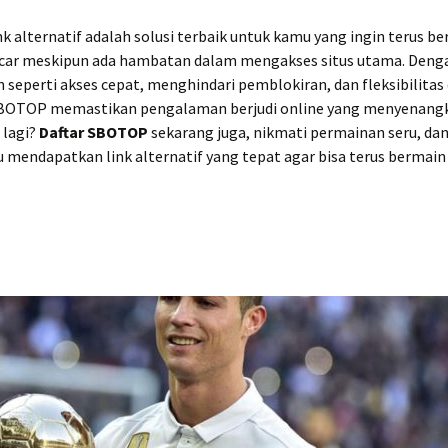
 alternatif adalah solusi terbaik untuk kamu yang ingin terus b
car meskipun ada hambatan dalam mengakses situs utama. Deng
 seperti akses cepat, menghindari pemblokiran, dan fleksibilitas
BOTOP memastikan pengalaman berjudi online yang menyenangka
 lagi?
Daftar SBOTOP
sekarang juga, nikmati permainan seru, dan
u mendapatkan link alternatif yang tepat agar bisa terus bermain