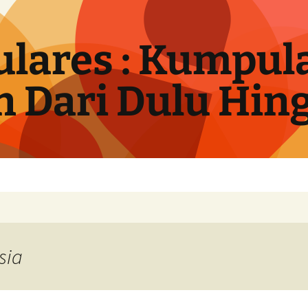
lares : Kumpul
 Dari Dulu Hin
sia