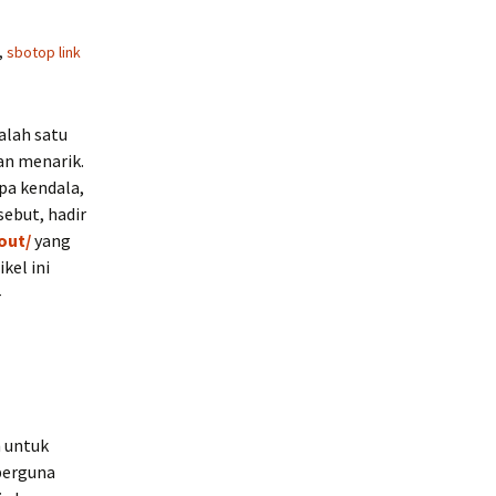
,
sbotop link
alah satu
an menarik.
pa kendala,
ebut, hadir
out/
yang
el ini
-
m untuk
 berguna