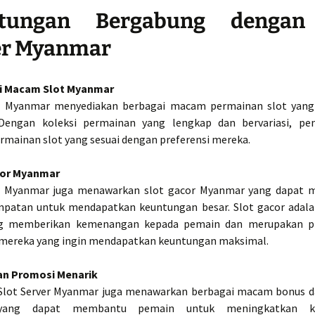
tungan Bergabung dengan
er Myanmar
ai Macam Slot Myanmar
er Myanmar menyediakan berbagai macam permainan slot yang 
Dengan koleksi permainan yang lengkap dan bervariasi, pe
rmainan slot yang sesuai dengan preferensi mereka.
cor Myanmar
er Myanmar juga menawarkan slot gacor Myanmar yang dapat 
patan untuk mendapatkan keuntungan besar. Slot gacor adalah
ng memberikan kemenangan kepada pemain dan merupakan pi
 mereka yang ingin mendapatkan keuntungan maksimal.
an Promosi Menarik
, Slot Server Myanmar juga menawarkan berbagai macam bonus 
yang dapat membantu pemain untuk meningkatkan k