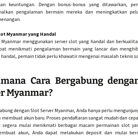
an keuntungan. Dengan bonus-bonus yang ditawarkan, pe
alkan pengalaman bermain mereka dan meningkatkan pel
menangan.
Slot Myanmar yang Handal
r Myanmar menggunakan server slot yang handal dan berkualita
pat menikmati pengalaman bermain yang lancar dan menghib
g handal, pemain tidak perlu khawatir mengenai masalah teknis s
imana Cara Bergabung dengan
er Myanmar?
abung dengan Slot Server Myanmar, Anda hanya perlu mengunjungi
 membuat akun baru. Proses pendaftaran sangat mudah dan cepa
 segera mulai menikmati berbagai macam permainan slot yan
embuat akun, Anda dapat melakukan deposit dan mulai ber