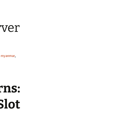
rver
ot myanmar
,
ns:
lot