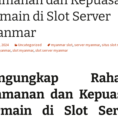
amanan dan Kepuas
main di Slot Server
anmar
, 2024
Uncategorized
myanmar slot
,
server myanmar
,
situs slo
myanmar
,
slot myanmar
,
slot server myanmar
ngungkap Raha
amanan dan Kepua
rmain di Slot Ser