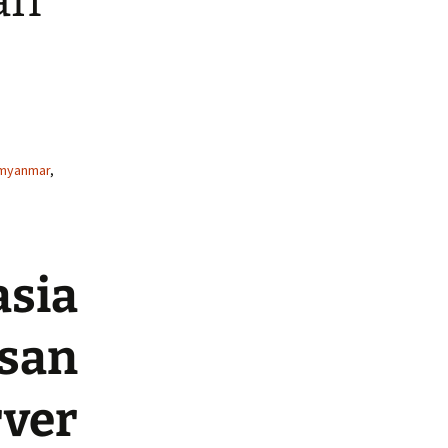
an
t myanmar
,
sia
san
ver