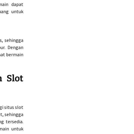
main dapat
uang untuk
s, sehingga
ur. Dengan
aat bermain
 Slot
 situs slot
t, sehingga
g tersedia.
main untuk