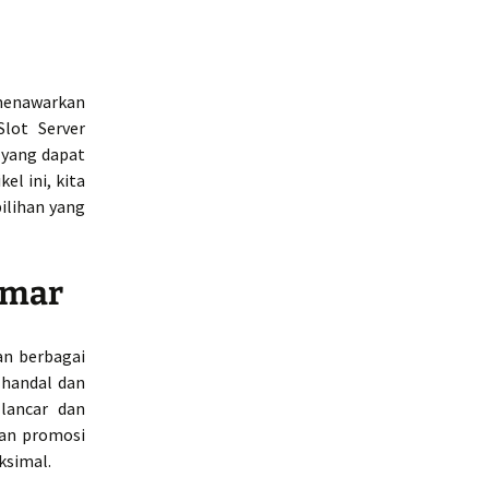
 menawarkan
lot Server
 yang dapat
l ini, kita
ilihan yang
nmar
an berbagai
 handal dan
lancar dan
dan promosi
simal.