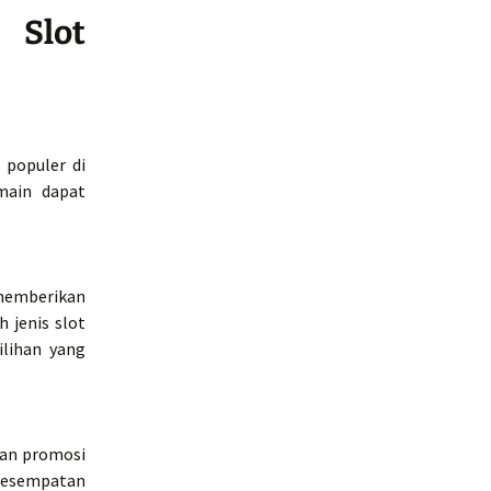
 Slot
populer di
main dapat
memberikan
 jenis slot
lihan yang
dan promosi
esempatan