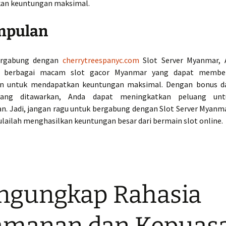
an keuntungan maksimal.
mpulan
ergabung dengan
cherrytreespanyc.com
Slot Server Myanmar, 
 berbagai macam slot gacor Myanmar yang dapat membe
n untuk mendapatkan keuntungan maksimal. Dengan bonus d
yang ditawarkan, Anda dapat meningkatkan peluang unt
. Jadi, jangan ragu untuk bergabung dengan Slot Server Myanm
ulailah menghasilkan keuntungan besar dari bermain slot online.
ngungkap Rahasia