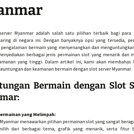
anmar
erver Myanmar adalah salah satu pilihan terbaik bagi para
daring di negara ini. Dengan banyaknya opsi yang tersedia, p
 pengalaman bermain yang menyenangkan dan menguntungkan. 
enyediakan berbagai jenis permainan slot yang menarik dan 
amanan yang tinggi. Dalam artikel ini, kami akan membahas l
euntungan dan keamanan bermain dengan slot server Myanmar.
tungan Bermain dengan Slot S
mar:
 Permainan yang Melimpah:
r Myanmar menawarkan pilihan permainan slot yang sangat bera
ilih dari berbagai tema, grafik yang menarik, serta fitur 