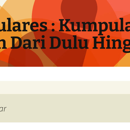
lares : Kumpul
 Dari Dulu Hin
ar