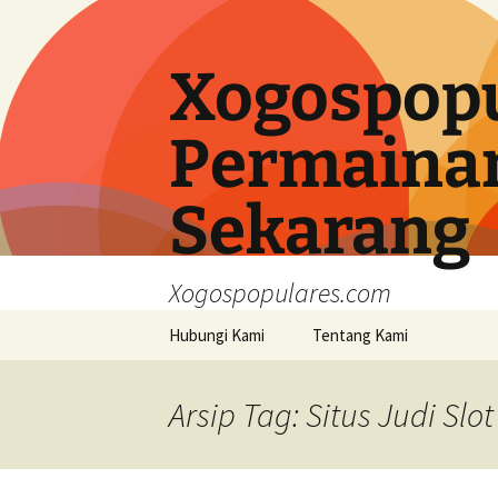
Langsung
ke
isi
Xogospopu
Permainan
Sekarang
Xogospopulares.com
Hubungi Kami
Tentang Kami
Arsip Tag: Situs Judi Slot