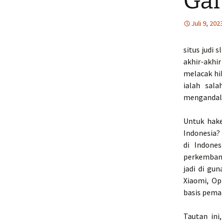
Ga
Juli 9, 202
situs judi
akhir-akh
melacak hi
ialah sal
mengandalk
Untuk hake
Indonesia? 
di Indones
perkembang
jadi di gu
Xiaomi, Op
basis pemai
Tautan ini