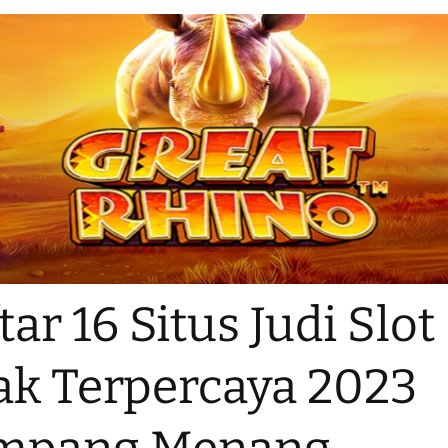
tar 16 Situs Judi Slot
ak Terpercaya 2023