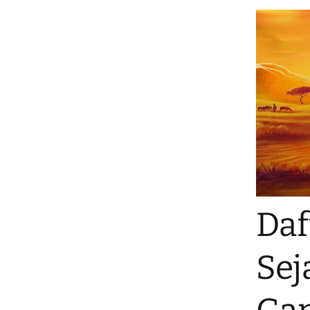
Daf
Sej