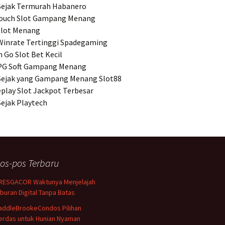
Sejak Termurah Habanero
ouch Slot Gampang Menang
Slot Menang
Winrate Tertinggi Spadegaming
n Go Slot Bet Kecil
 PG Soft Gampang Menang
Sejak yang Gampang Menang Slot88
lay Slot Jackpot Terbesar
Sejak Playtech
os-pos Terbaru
RESGACOR Waktunya Menjelajah
iburan Digital Tanpa Batas
addleBrookeCondos Pilihan
erdas untuk Hunian Nyaman