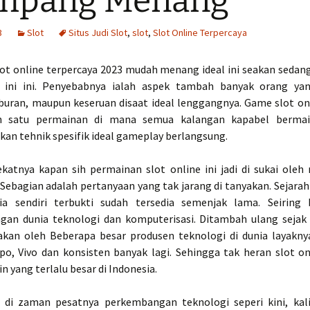
mpang Menang
3
Slot
Situs Judi Slot
,
slot
,
Slot Online Terpercaya
 slot online terpercaya 2023 mudah menang ideal ini seakan seda
ir ini ini. Penyebabnya ialah aspek tambah banyak orang ya
buran, maupun keseruan disaat ideal lenggangnya. Game slot on
ah satu permainan di mana semua kalangan kapabel berma
an tehnik spesifik ideal gameplay berlangsung.
katnya kapan sih permainan slot online ini jadi di sukai oleh
Sebagian adalah pertanyaan yang tak jarang di tanyakan. Sejarah
ia sendiri terbukti sudah tersedia semenjak lama. Seiring 
an dunia teknologi dan komputerisasi. Ditambah ulang sejak
nakan oleh Beberapa besar produsen teknologi di dunia layakn
po, Vivo dan konsisten banyak lagi. Sehingga tak heran slot on
n yang terlalu besar di Indonesia.
, di zaman pesatnya perkembangan teknologi seperi kini, kal