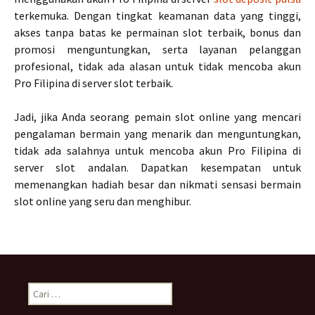
terkemuka. Dengan tingkat keamanan data yang tinggi,
akses tanpa batas ke permainan slot terbaik, bonus dan
promosi menguntungkan, serta layanan pelanggan
profesional, tidak ada alasan untuk tidak mencoba akun
Pro Filipina di server slot terbaik.
Jadi, jika Anda seorang pemain slot online yang mencari
pengalaman bermain yang menarik dan menguntungkan,
tidak ada salahnya untuk mencoba akun Pro Filipina di
server slot andalan. Dapatkan kesempatan untuk
memenangkan hadiah besar dan nikmati sensasi bermain
slot online yang seru dan menghibur.
Cari
untuk: