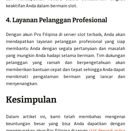
keaktifan Anda dalam bermain slot.
4. Layanan Pelanggan Profesional
Dengan akun Pro Filipina di server slot terbaik, Anda akan
mendapatkan layanan pelanggan profesional yang siap
membantu Anda dengan segala pertanyaan dan masalah
yang mungkin Anda hadapi selama bermain. Tim dukungan
pelanggan yang ramah dan berpengetahuan akan
memberikan bantuan cepat dan tepat sehingga Anda dapat
menikmati pengalaman bermain yang lancar dan
menyenangkan.
Kesimpulan
Dalam artikel ini, kami telah membahas mengenai
keuntungan besar yang bisa Anda dapatkan dengan
menggunakan akun Pro Filipina di server
slot deposit pulsa