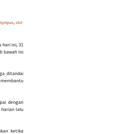
 olympus
,
slot
hari ini, 31
i bawah ini
ga ditandai
k membantu
mpai dengan
 harian lalu
kan ketika