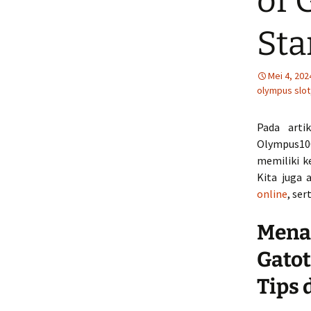
of 
Sta
Mei 4, 202
olympus slot
Pada arti
Olympus100
memiliki k
Kita juga
online
, se
Menan
Gatot
Tips 