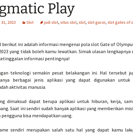
gmatic Play
31, 2023
Slot
judi slot
,
situs slot
,
slot
,
slot gacor
,
slot gates of
l berikut ini adalah informasi mengenai pola slot Gate of Olympus 
023 yang tidak boleh kamu lewatkan. Simak ulasan lengkapnya d
ketinggalan informasi pentingnya!
an teknologi semakin pesat belakangan ini. Hal tersebut ju
anya berbagai jenis aplikasi yang dapat digunakan untu
h aktivitas manusia.
ang dimaksud dapat berupa aplikasi untuk hiburan, kerja, sa
ang. Saat ini sendiri sudah banyak aplikasi yang memberikan misi
a pengguna bisa mendapatkan uang.
ame sendiri merupakan salah satu hal yang dapat kamu laku