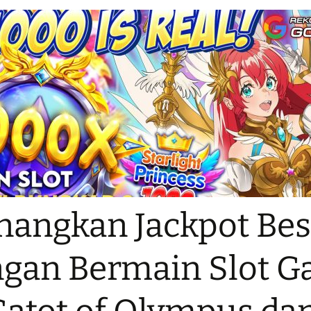
angkan Jackpot Bes
gan Bermain Slot G