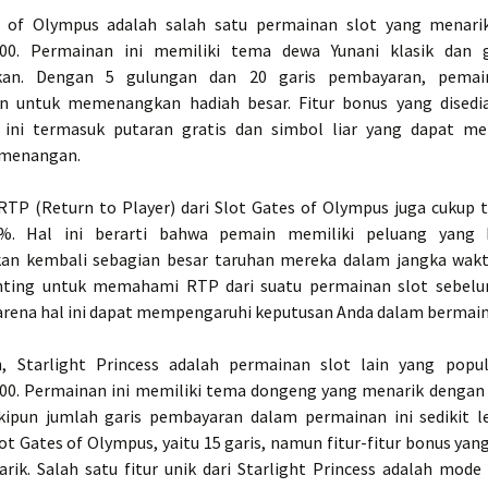
 of Olympus adalah salah satu permainan slot yang menarik
00. Permainan ini memiliki tema dewa Yunani klasik dan g
an. Dengan 5 gulungan dan 20 garis pembayaran, pemai
n untuk memenangkan hadiah besar. Fitur bonus yang disedi
 ini termasuk putaran gratis dan simbol liar yang dapat me
emenangan.
 RTP (Return to Player) dari Slot Gates of Olympus juga cukup t
6%. Hal ini berarti bahwa pemain memiliki peluang yang 
n kembali sebagian besar taruhan mereka dalam jangka wakt
nting untuk memahami RTP dari suatu permainan slot sebel
arena hal ini dapat mempengaruhi keputusan Anda dalam bermain
in, Starlight Princess adalah permainan slot lain yang popul
0. Permainan ini memiliki tema dongeng yang menarik dengan 
kipun jumlah garis pembayaran dalam permainan ini sedikit le
ot Gates of Olympus, yaitu 15 garis, namun fitur-fitur bonus yan
rik. Salah satu fitur unik dari Starlight Princess adalah mod