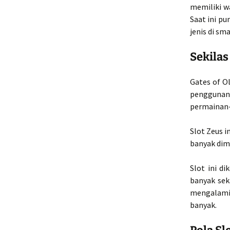
memiliki w
Saat ini p
jenis di s
Sekilas
Gates of O
penggunany
permainan-
Slot Zeus 
banyak dimi
Slot ini d
banyak sek
mengalami 
banyak.