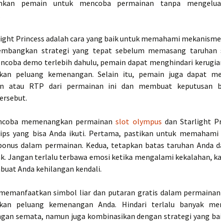
nkan pemain untuk mencoba permainan tanpa mengelua
.
ight Princess adalah cara yang baik untuk memahami mekanism
mbangkan strategi yang tepat sebelum memasang taruhan 
coba demo terlebih dahulu, pemain dapat menghindari kerugia
kan peluang kemenangan. Selain itu, pemain juga dapat mel
n atau RTP dari permainan ini dan membuat keputusan b
ersebut.
ncoba memenangkan permainan
slot olympus
dan Starlight Pr
ips yang bisa Anda ikuti. Pertama, pastikan untuk memahami
r bonus dalam permainan. Kedua, tetapkan batas taruhan Anda 
ak. Jangan terlalu terbawa emosi ketika mengalami kekalahan, kar
uat Anda kehilangan kendali.
, memanfaatkan simbol liar dan putaran gratis dalam permainan
kan peluang kemenangan Anda. Hindari terlalu banyak me
gan semata, namun juga kombinasikan dengan strategi yang baik