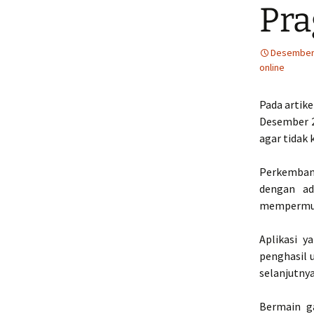
Pra
Desember 
online
Pada artike
Desember 2
agar tidak 
Perkembang
dengan ad
mempermuda
Aplikasi y
penghasil u
selanjutny
Bermain g