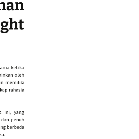
han
ght
tama ketika
ainkan oleh
in memiliki
kap rahasia
 ini, yang
k dan penuh
ang berbeda
ka.