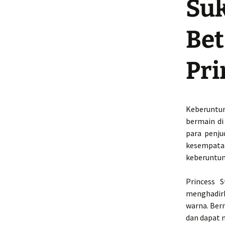
Su
Be
Pri
Keberuntun
bermain di
para penju
kesempatan
keberuntun
Princess 
menghadirk
warna. Ber
dan dapat 