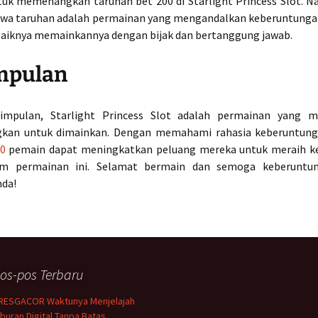
uk memenangkan taruhan bet 200 di Starlight Princess Slot. N
hwa taruhan adalah permainan yang mengandalkan keberuntunga
aiknya memainkannya dengan bijak dan bertanggung jawab.
mpulan
impulan, Starlight Princess Slot adalah permainan yang m
kan untuk dimainkan. Dengan memahami rahasia keberuntung
00
pemain dapat meningkatkan peluang mereka untuk meraih 
am permainan ini. Selamat bermain dan semoga keberuntun
da!
os-pos Terbaru
RESGACOR Waktunya Menjelajah
iburan Digital Tanpa Batas