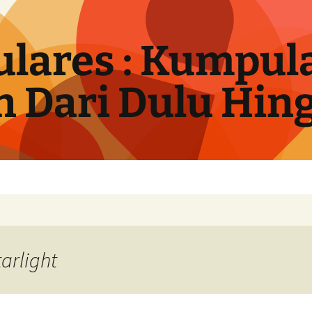
lares : Kumpul
 Dari Dulu Hin
tarlight