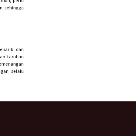
amun, perlu
n, sehingga
enarik dan
an taruhan
kemenangan
gan selalu