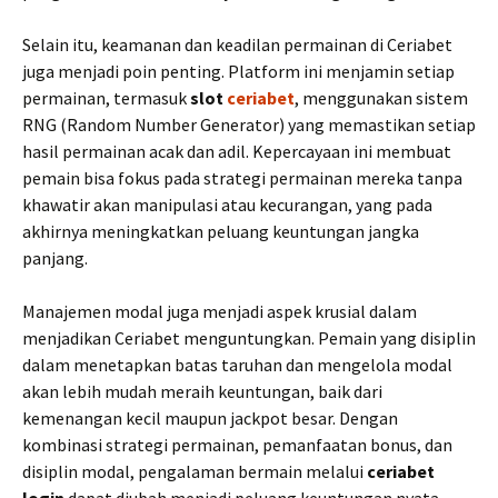
Selain itu, keamanan dan keadilan permainan di Ceriabet
juga menjadi poin penting. Platform ini menjamin setiap
permainan, termasuk
slot
ceriabet
, menggunakan sistem
RNG (Random Number Generator) yang memastikan setiap
hasil permainan acak dan adil. Kepercayaan ini membuat
pemain bisa fokus pada strategi permainan mereka tanpa
khawatir akan manipulasi atau kecurangan, yang pada
akhirnya meningkatkan peluang keuntungan jangka
panjang.
Manajemen modal juga menjadi aspek krusial dalam
menjadikan Ceriabet menguntungkan. Pemain yang disiplin
dalam menetapkan batas taruhan dan mengelola modal
akan lebih mudah meraih keuntungan, baik dari
kemenangan kecil maupun jackpot besar. Dengan
kombinasi strategi permainan, pemanfaatan bonus, dan
disiplin modal, pengalaman bermain melalui
ceriabet