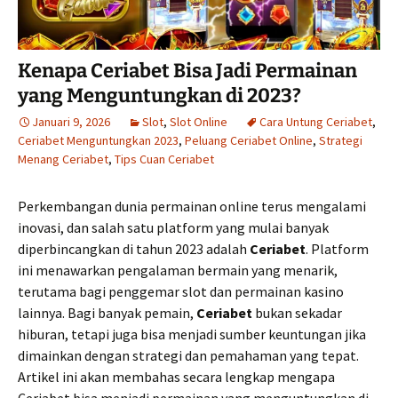
Kenapa Ceriabet Bisa Jadi Permainan
yang Menguntungkan di 2023?
Januari 9, 2026
Slot
,
Slot Online
Cara Untung Ceriabet
,
Ceriabet Menguntungkan 2023
,
Peluang Ceriabet Online
,
Strategi
Menang Ceriabet
,
Tips Cuan Ceriabet
Perkembangan dunia permainan online terus mengalami
inovasi, dan salah satu platform yang mulai banyak
diperbincangkan di tahun 2023 adalah
Ceriabet
. Platform
ini menawarkan pengalaman bermain yang menarik,
terutama bagi penggemar slot dan permainan kasino
lainnya. Bagi banyak pemain,
Ceriabet
bukan sekadar
hiburan, tetapi juga bisa menjadi sumber keuntungan jika
dimainkan dengan strategi dan pemahaman yang tepat.
Artikel ini akan membahas secara lengkap mengapa