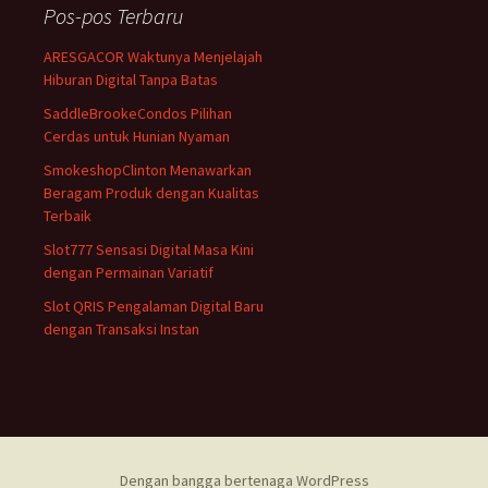
Pos-pos Terbaru
ARESGACOR Waktunya Menjelajah
Hiburan Digital Tanpa Batas
SaddleBrookeCondos Pilihan
Cerdas untuk Hunian Nyaman
SmokeshopClinton Menawarkan
Beragam Produk dengan Kualitas
Terbaik
Slot777 Sensasi Digital Masa Kini
dengan Permainan Variatif
Slot QRIS Pengalaman Digital Baru
dengan Transaksi Instan
Dengan bangga bertenaga WordPress