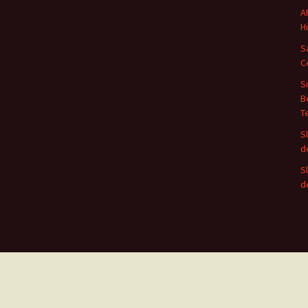
A
H
S
C
S
B
T
S
d
S
d