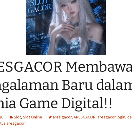
ESGACOR Membaw
galaman Baru dala
ia Game Digital!!
26
Slot
,
Slot Online
ares gacor
,
ARESGACOR
,
aresgacor login
,
da
itus aresgacor