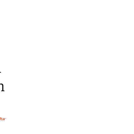
a
m
ftar