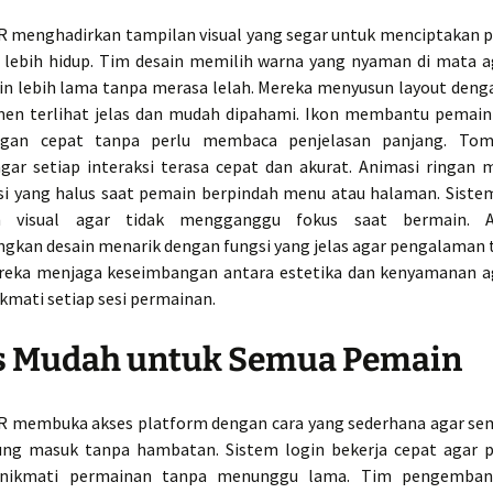
menghadirkan tampilan visual yang segar untuk menciptakan
lebih hidup. Tim desain memilih warna yang nyaman di mata 
in lebih lama tanpa merasa lelah. Mereka menyusun layout denga
men terlihat jelas dan mudah dipahami. Ikon membantu pemai
ngan cepat tanpa perlu membaca penjelasan panjang. Tom
agar setiap interaksi terasa cepat dan akurat. Animasi ringan
isi yang halus saat pemain berpindah menu atau halaman. Sist
an visual agar tidak mengganggu fokus saat bermain. 
kan desain menarik dengan fungsi yang jelas agar pengalaman t
ereka menjaga keseimbangan antara estetika dan kenyamanan 
kmati setiap sesi permainan.
s Mudah untuk Semua Pemain
 membuka akses platform dengan cara yang sederhana agar se
ung masuk tanpa hambatan. Sistem login bekerja cepat agar 
nikmati permainan tanpa menunggu lama. Tim pengemba