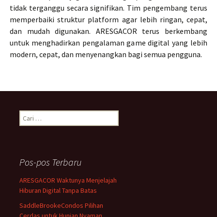
tidak terganggu secara signifikan. Tim pengembang terus
memperbaiki struktur platform agar lebih ringan, cepat,
dan mudah digunakan. ARESGACOR terus berkembang
untuk menghadirkan pengalaman game digital yang lebih
modern, cepat, dan menyenangkan bagi semua pengguna.
Cari
untuk:
Pos-pos Terbaru
ARESGACOR Waktunya Menjelajah
Hiburan Digital Tanpa Batas
SaddleBrookeCondos Pilihan
Cerdas untuk Hunian Nyaman