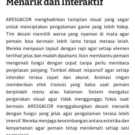
Menarik dan Interaktif
ARESGACOR menghadirkan tampilan visual yang segar
untuk menciptakan pengalaman game yang lebih hidup.
Tim desain memilih warna yang nyaman di mata agar
pemain bisa bermain lebih lama tanpa merasa lelah.
Mereka menyusun layout dengan rapi agar setiap elemen
terlihat jelas dan mudah dipahami. Ikon membantu pemain
mengenali fungsi dengan cepat tanpa perlu membaca
penjelasan panjang. Tombol dibuat responsif agar setiap
interaksi terasa cepat dan akurat. Animasi ringan
memberikan efek transisi yang halus saat pemain
berpindah menu atau halaman. Sistem mengatur
pergerakan visual agar tidak mengganggu fokus saat
bermain. ARESGACOR menggabungkan desain menarik
dengan fungsi yang jelas agar pengalaman terasa lebih
imersif. Mereka menjaga keseimbangan antara estetika dan
kenyamanan agar pemain tetap menikmati setiap sesi