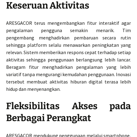
Keseruan Aktivitas
ARESGACOR terus mengembangkan fitur interaktif agar
pengalaman pengguna semakin menarik. Tim
pengembang menghadirkan pembaruan secara rutin
sehingga platform selalu menawarkan peningkatan yang
relevan. Sistem memberikan respons cepat terhadap setiap
aktivitas sehingga penggunaan berlangsung lebih lancar.
Beragam fitur menghadirkan pengalaman yang lebih
variatif tanpa mengurangi kemudahan penggunaan. Inovasi
tersebut membuat aktivitas hiburan digital terasa lebih
hidup dan menyenangkan.
Fleksibilitas Akses pada
Berbagai Perangkat
ARESGACOR mendukung penggunaan melalui smartphone,