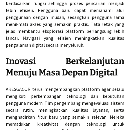
berdasarkan fungsi sehingga proses pencarian menjadi
lebih efisien. Pengguna baru dapat memahami alur
penggunaan dengan mudah, sedangkan pengguna lama
menikmati akses yang semakin praktis. Tata letak yang
jelas membantu eksplorasi platform berlangsung lebih
lancar. Navigasi yang efisien meningkatkan kualitas
pengalaman digital secara menyeluruh.
Inovasi Berkelanjutan
Menuju Masa Depan Digital
ARESGACOR terus mengembangkan platform agar selalu
mengikuti perkembangan teknologi dan kebutuhan
pengguna modern. Tim pengembang mengevaluasi sistem
secara rutin, meningkatkan kualitas layanan, serta
menghadirkan fitur baru yang semakin relevan. Mereka
memadukan kreativitas dengan teknologi untuk