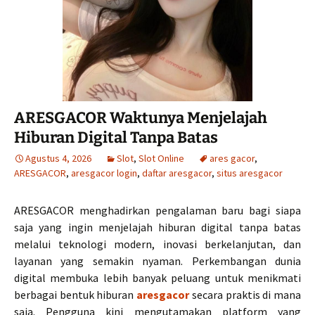
ARESGACOR Waktunya Menjelajah
Hiburan Digital Tanpa Batas
Agustus 4, 2026
Slot
,
Slot Online
ares gacor
,
ARESGACOR
,
aresgacor login
,
daftar aresgacor
,
situs aresgacor
ARESGACOR menghadirkan pengalaman baru bagi siapa
saja yang ingin menjelajah hiburan digital tanpa batas
melalui teknologi modern, inovasi berkelanjutan, dan
layanan yang semakin nyaman. Perkembangan dunia
digital membuka lebih banyak peluang untuk menikmati
berbagai bentuk hiburan
aresgacor
secara praktis di mana
saja. Pengguna kini mengutamakan platform yang