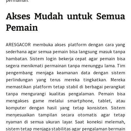
permainan.
Akses Mudah untuk Semua
Pemain
ARESGACOR membuka akses platform dengan cara yang
sederhana agar semua pemain bisa langsung masuk tanpa
hambatan. Sistem login bekerja cepat agar pemain bisa
segera menikmati permainan tanpa menunggu lama. Tim
pengembang menjaga keamanan data dengan sistem
perlindungan yang terus mereka tingkatkan. Mereka
memastikan platform tetap stabil di berbagai perangkat
tanpa mengurangi kualitas pengalaman. Pemain bisa
mengakses game melalui smartphone, tablet, atau
komputer dengan hasil yang tetap konsisten. Sistem
menyesuaikan tampilan secara otomatis agar tetap
nyaman di semua ukuran layar. Saat koneksi melemah,
sistem tetap menjaga stabilitas agar pengalaman bermain