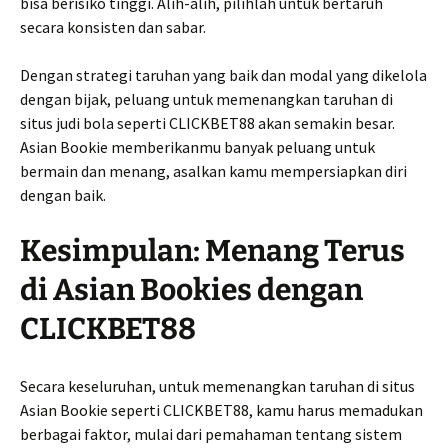
bisa berisiko tinggi. Alih-alih, pilihlah untuk bertaruh
secara konsisten dan sabar.
Dengan strategi taruhan yang baik dan modal yang dikelola
dengan bijak, peluang untuk memenangkan taruhan di
situs judi bola seperti CLICKBET88 akan semakin besar.
Asian Bookie memberikanmu banyak peluang untuk
bermain dan menang, asalkan kamu mempersiapkan diri
dengan baik.
Kesimpulan: Menang Terus
di Asian Bookies dengan
CLICKBET88
Secara keseluruhan, untuk memenangkan taruhan di situs
Asian Bookie seperti CLICKBET88, kamu harus memadukan
berbagai faktor, mulai dari pemahaman tentang sistem