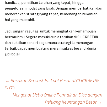
handicap, pemilihan taruhan yang tepat, hingga
pengelolaan modal yang bijak. Dengan memperhatikan dan
menerapkan strategi yang tepat, kemenangan bukanlah
hal yang mustahil.
Jadi, jangan ragu lagi untuk meningkatkan kemampuan
bertaruhmu. Segera masuki dunia taruhan di CLICKBET88
dan buktikan sendiri bagaimana strategi kemenangan
terbaik dapat membuatmu meraih sukses besar di dunia
judi bola!
Navigasi
←
Rasakan Sensasi Jackpot Besar di CLICKBET88
SLOT!
Mengenal Sicbo Online Permainan Dice dengan
Tulisan
Peluang Keuntungan Besar
→