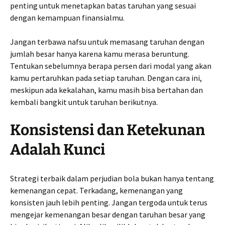
penting untuk menetapkan batas taruhan yang sesuai
dengan kemampuan finansialmu.
Jangan terbawa nafsu untuk memasang taruhan dengan
jumlah besar hanya karena kamu merasa beruntung.
Tentukan sebelumnya berapa persen dari modal yang akan
kamu pertaruhkan pada setiap taruhan. Dengan cara ini,
meskipun ada kekalahan, kamu masih bisa bertahan dan
kembali bangkit untuk taruhan berikutnya.
Konsistensi dan Ketekunan
Adalah Kunci
Strategi terbaik dalam perjudian bola bukan hanya tentang
kemenangan cepat. Terkadang, kemenangan yang
konsisten jauh lebih penting. Jangan tergoda untuk terus
mengejar kemenangan besar dengan taruhan besar yang