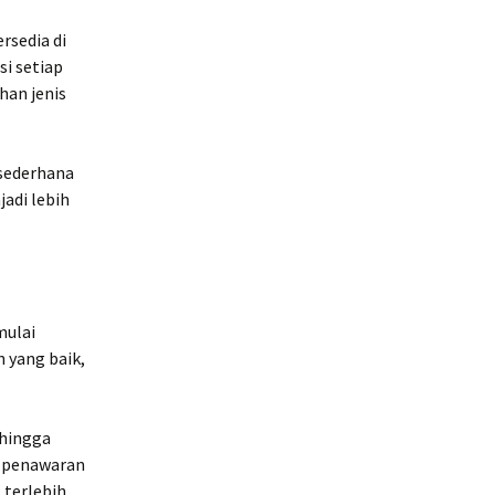
rsedia di
i setiap
han jenis
sederhana
adi lebih
mulai
 yang baik,
ehingga
n penawaran
 terlebih