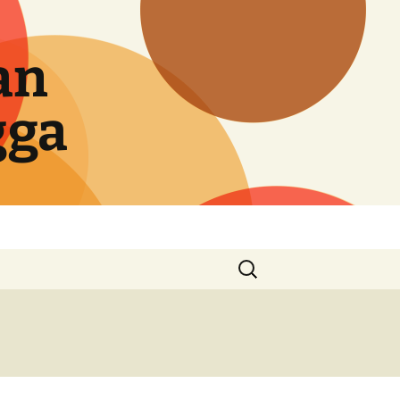
an
gga
Cari
untuk: