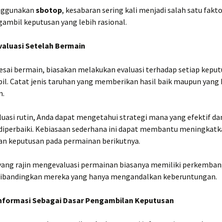
nggunakan
sbotop
, kesabaran sering kali menjadi salah satu fakt
ambil keputusan yang lebih rasional.
valuasi Setelah Bermain
lesai bermain, biasakan melakukan evaluasi terhadap setiap kepu
bil. Catat jenis taruhan yang memberikan hasil baik maupun yang
n.
luasi rutin, Anda dapat mengetahui strategi mana yang efektif d
 diperbaiki. Kebiasaan sederhana ini dapat membantu meningkatk
n keputusan pada permainan berikutnya.
ang rajin mengevaluasi permainan biasanya memiliki perkemba
 dibandingkan mereka yang hanya mengandalkan keberuntungan.
nformasi Sebagai Dasar Pengambilan Keputusan