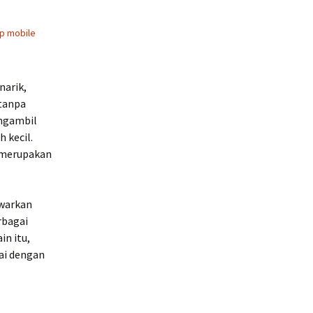
p mobile
narik,
tanpa
ngambil
 kecil.
 merupakan
warkan
rbagai
n itu,
ai dengan