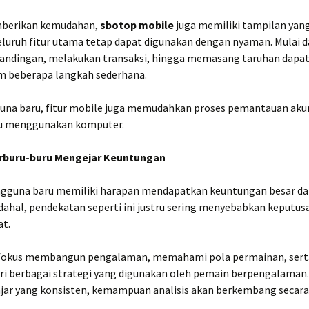
mberikan kemudahan,
sbotop mobile
juga memiliki tampilan yang
eluruh fitur utama tetap dapat digunakan dengan nyaman. Mulai d
tandingan, melakukan transaksi, hingga memasang taruhan dapat
m beberapa langkah sederhana.
una baru, fitur mobile juga memudahkan proses pemantauan aku
lu menggunakan komputer.
rburu-buru Mengejar Keuntungan
gguna baru memiliki harapan mendapatkan keuntungan besar d
dahal, pendekatan seperti ini justru sering menyebabkan keputus
at.
 fokus membangun pengalaman, memahami pola permainan, sert
i berbagai strategi yang digunakan oleh pemain berpengalaman
ajar yang konsisten, kemampuan analisis akan berkembang secara