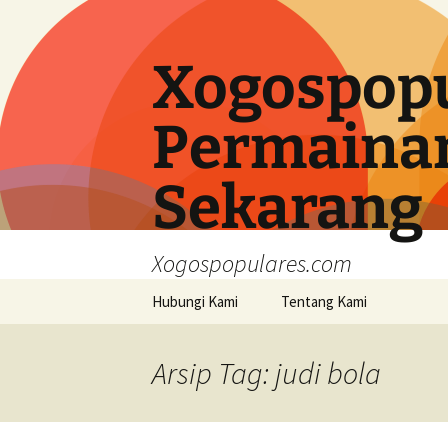
Langsung
ke
isi
Xogospopu
Permainan
Sekarang
Xogospopulares.com
Hubungi Kami
Tentang Kami
Arsip Tag: judi bola