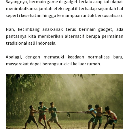
Sayangnya, bermain game di gadget terlalu acap kali dapat
menimbulkan sejumlah efek negatif terhadap sejumlah hal
seperti kesehatan hingga kemampuan untuk bersosialisasi.
Nah, ketimbang anak-anak terus bermain gadget, ada
pantasnya kita memberikan alternatif berupa permainan
tradisional asli Indonesia.
Apalagi, dengan memasuki keadaan normalitas baru,
masyarakat dapat berangsur-cicil ke luar rumah.