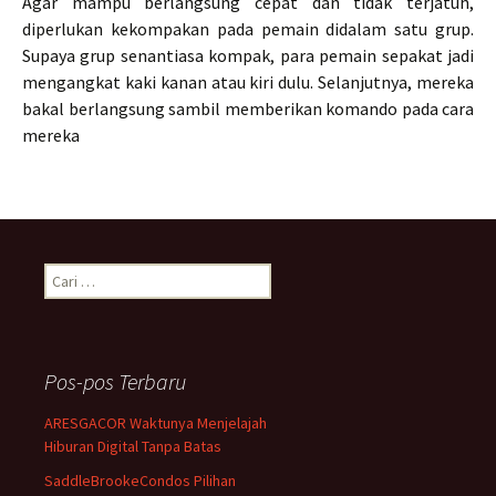
Agar mampu berlangsung cepat dan tidak terjatuh,
diperlukan kekompakan pada pemain didalam satu grup.
Supaya grup senantiasa kompak, para pemain sepakat jadi
mengangkat kaki kanan atau kiri dulu. Selanjutnya, mereka
bakal berlangsung sambil memberikan komando pada cara
mereka
Cari
untuk:
Pos-pos Terbaru
ARESGACOR Waktunya Menjelajah
Hiburan Digital Tanpa Batas
SaddleBrookeCondos Pilihan