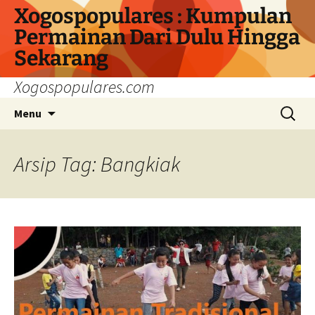
Langsung
Xogospopulares : Kumpulan
ke
Permainan Dari Dulu Hingga
isi
Sekarang
Xogospopulares.com
Cari
Menu
untuk:
Arsip Tag: Bangkiak