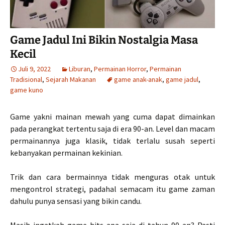
Game Jadul Ini Bikin Nostalgia Masa
Kecil
Juli 9, 2022
Liburan
,
Permainan Horror
,
Permainan
Tradisional
,
Sejarah Makanan
game anak-anak
,
game jadul
,
game kuno
Game yakni mainan mewah yang cuma dapat dimainkan
pada perangkat tertentu saja di era 90-an. Level dan macam
permainannya juga klasik, tidak terlalu susah seperti
kebanyakan permainan kekinian.
Trik dan cara bermainnya tidak menguras otak untuk
mengontrol strategi, padahal semacam itu game zaman
dahulu punya sensasi yang bikin candu.