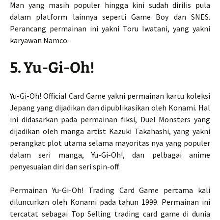
Man yang masih populer hingga kini sudah dirilis pula
dalam platform lainnya seperti Game Boy dan SNES.
Perancang permainan ini yakni Toru Iwatani, yang yakni
karyawan Namco.
5. Yu-Gi-Oh!
Yu-Gi-Oh! Official Card Game yakni permainan kartu koleksi
Jepang yang dijadikan dan dipublikasikan oleh Konami. Hal
ini didasarkan pada permainan fiksi, Duel Monsters yang
dijadikan oleh manga artist Kazuki Takahashi, yang yakni
perangkat plot utama selama mayoritas nya yang populer
dalam seri manga, Yu-Gi-Oh!, dan pelbagai anime
penyesuaian diri dan seri spin-off.
Permainan Yu-Gi-Oh! Trading Card Game pertama kali
diluncurkan oleh Konami pada tahun 1999. Permainan ini
tercatat sebagai Top Selling trading card game di dunia