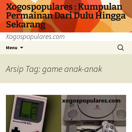
Langsung
Xogospopulares : Kumpulan
ke
Permainan Dari Dulu Hingga
isi
Sekarang
Xogospopulares.com
Cari
Menu
untuk:
Arsip Tag: game anak-anak