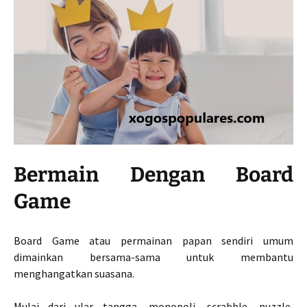
Bermain Dengan Board
Game
Board Game atau permainan papan sendiri umum
dimainkan bersama-sama untuk membantu
menghangatkan suasana.
Mulai dari ular tangga, monopoli, scrabble, puzzle,