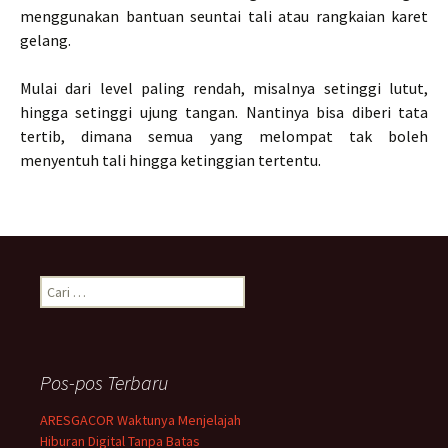
menggunakan bantuan seuntai tali atau rangkaian karet
gelang.
Mulai dari level paling rendah, misalnya setinggi lutut,
hingga setinggi ujung tangan. Nantinya bisa diberi tata
tertib, dimana semua yang melompat tak boleh
menyentuh tali hingga ketinggian tertentu.
Cari
untuk:
Pos-pos Terbaru
ARESGACOR Waktunya Menjelajah
Hiburan Digital Tanpa Batas