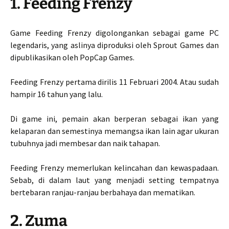
1. Feeding Frenzy
Game Feeding Frenzy digolongankan sebagai game PC
legendaris, yang aslinya diproduksi oleh Sprout Games dan
dipublikasikan oleh PopCap Games.
Feeding Frenzy pertama dirilis 11 Februari 2004. Atau sudah
hampir 16 tahun yang lalu.
Di game ini, pemain akan berperan sebagai ikan yang
kelaparan dan semestinya memangsa ikan lain agar ukuran
tubuhnya jadi membesar dan naik tahapan.
Feeding Frenzy memerlukan kelincahan dan kewaspadaan.
Sebab, di dalam laut yang menjadi setting tempatnya
bertebaran ranjau-ranjau berbahaya dan mematikan.
2. Zuma