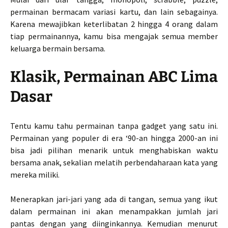
permainan bermacam variasi kartu, dan lain sebagainya.
Karena mewajibkan keterlibatan 2 hingga 4 orang dalam
tiap permainannya, kamu bisa mengajak semua member
keluarga bermain bersama.
Klasik, Permainan ABC Lima
Dasar
Tentu kamu tahu permainan tanpa gadget yang satu ini.
Permainan yang populer di era ‘90-an hingga 2000-an ini
bisa jadi pilihan menarik untuk menghabiskan waktu
bersama anak, sekalian melatih perbendaharaan kata yang
mereka miliki.
Menerapkan jari-jari yang ada di tangan, semua yang ikut
dalam permainan ini akan menampakkan jumlah jari
pantas dengan yang diinginkannya. Kemudian menurut