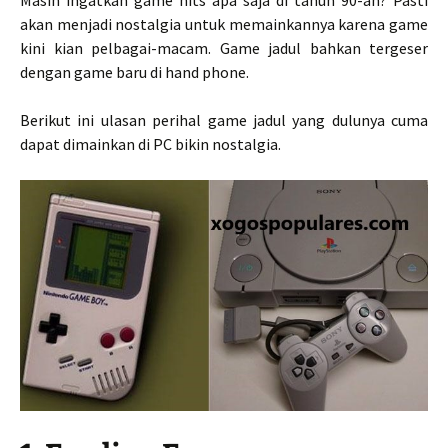
Masih ingatkah game hits apa saja di tahun 90-an? Pasti
akan menjadi nostalgia untuk memainkannya karena game
kini kian pelbagai-macam. Game jadul bahkan tergeser
dengan game baru di hand phone.
Berikut ini ulasan perihal game jadul yang dulunya cuma
dapat dimainkan di PC bikin nostalgia.