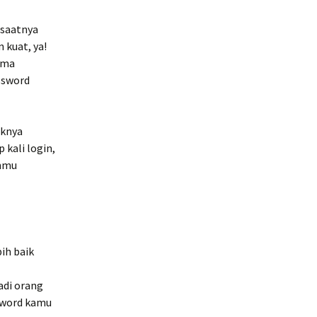
 saatnya
 kuat, ya!
ama
ssword
iknya
 kali login,
unmu
ih baik
adi orang
sword kamu