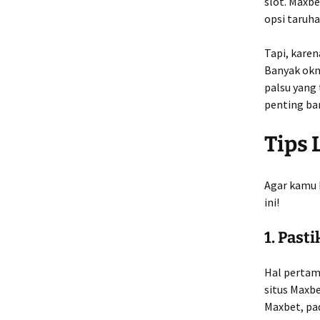
slot. Maxb
opsi taruha
Tapi, karen
Banyak ok
palsu yang
penting ba
Tips 
Agar kamu b
ini!
1. Pas
Hal pertam
situs Maxb
Maxbet, pa