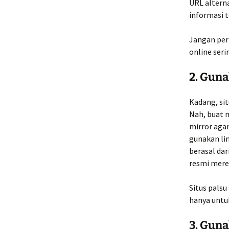
URL alterna
informasi t
Jangan per
online seri
2. Guna
Kadang, sit
Nah, buat 
mirror aga
gunakan lin
berasal dar
resmi mere
Situs palsu
hanya untuk
3. Gun