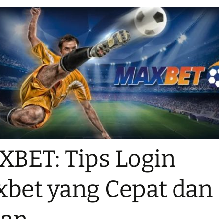
BET: Tips Login
bet yang Cepat dan