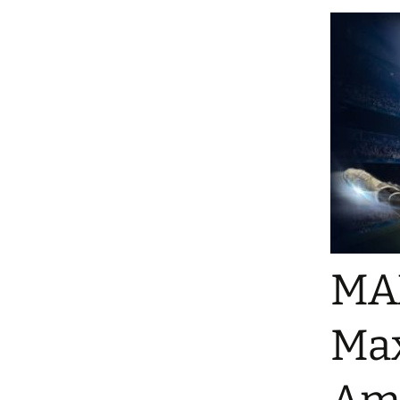
MAX
Max