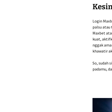
Kesi
Login Maxb
palsu atau 
Maxbet ata
kuat, aktif
nggak aman
khawatir a
So, sudah 
padamu, dan