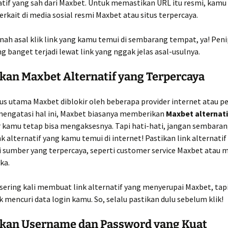
tif yang sah dari Maxbet. Untuk memastikan URL itu resmi, kamu 
erkait di media sosial resmi Maxbet atau situs terpercaya.
nah asal klik link yang kamu temui di sembarang tempat, ya! Pen
ng banget terjadi lewat link yang nggak jelas asal-usulnya.
kan Maxbet Alternatif yang Terpercaya
us utama Maxbet diblokir oleh beberapa provider internet atau p
mengatasi hal ini, Maxbet biasanya memberikan
Maxbet alternati
r kamu tetap bisa mengaksesnya. Tapi hati-hati, jangan sembara
k alternatif yang kamu temui di internet! Pastikan link alternatif
i sumber yang terpercaya, seperti customer service Maxbet atau m
ka.
 sering kali membuat link alternatif yang menyerupai Maxbet, tap
 mencuri data login kamu. So, selalu pastikan dulu sebelum klik!
akan Username dan Password yang Kuat