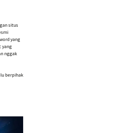
gan situs
resmi
sword yang
t yang
dan nggak
lu berpihak