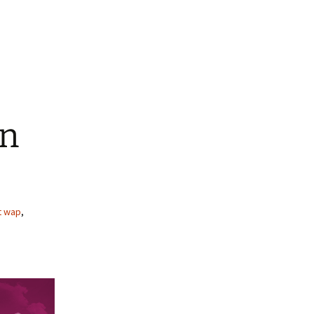
an
t wap
,