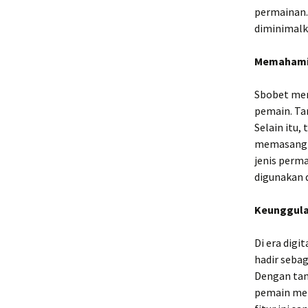
permainan. 
diminimalk
Memahami 
Sbobet men
pemain. Tar
Selain itu
memasang t
jenis perm
digunakan 
Keunggula
Di era digi
hadir sebag
Dengan tam
pemain men