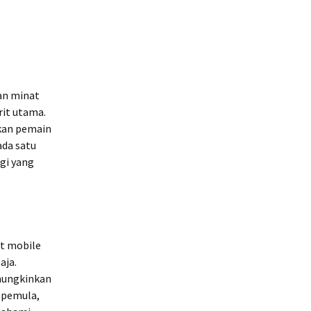
an minat
rit utama.
nkan pemain
ada satu
gi yang
et mobile
aja.
mungkinkan
 pemula,