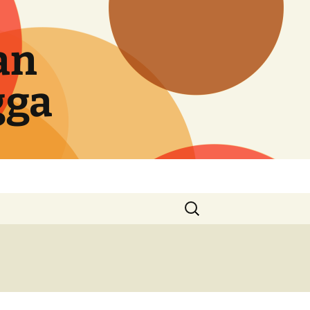
an
gga
Cari
untuk: