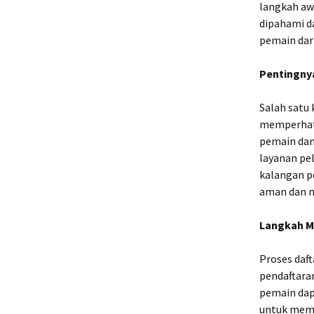
langkah aw
dipahami d
pemain dar
Pentingny
Salah satu
memperhati
pemain dan
layanan pel
kalangan p
aman dan n
Langkah M
Proses daf
pendaftaran
pemain dap
untuk memb