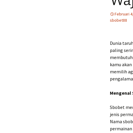
Waj
Februari 4
sbobet88
Dunia taru
paling seri
membutuhka
kamu akan 
memilih ag
pengalaman
Mengenal 
Sbobet mer
jenis perma
Nama sbobet
permainan 