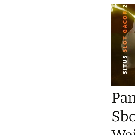
Pa
Sbo