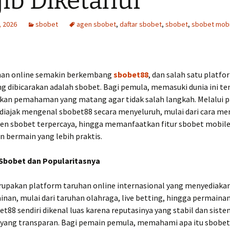
ib Diketahui
, 2026
sbobet
agen sbobet
,
daftar sbobet
,
sbobet
,
sbobet mobi
han online semakin berkembang
sbobet88
, dan salah satu platf
ng dibicarakan adalah sbobet. Bagi pemula, memasuki dunia ini te
n pemahaman yang matang agar tidak salah langkah. Melalui pa
diajak mengenal sbobet88 secara menyeluruh, mulai dari cara me
en sbobet terpercaya, hingga memanfaatkan fitur sbobet mobile
 bermain yang lebih praktis.
Sbobet dan Popularitasnya
upakan platform taruhan online internasional yang menyediaka
inan, mulai dari taruhan olahraga, live betting, hingga permainan
88 sendiri dikenal luas karena reputasinya yang stabil dan siste
yang transparan. Bagi pemain pemula, memahami apa itu sbobet