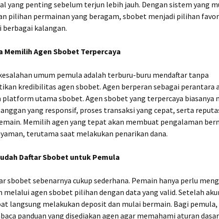
al yang penting sebelum terjun lebih jauh. Dengan sistem yang 
an pilihan permainan yang beragam, sbobet menjadi pilihan favor
i berbagai kalangan.
a Memilih Agen Sbobet Terpercaya
 kesalahan umum pemula adalah terburu-buru mendaftar tanpa
kan kredibilitas agen sbobet. Agen berperan sebagai perantara 
 platform utama sbobet. Agen sbobet yang terpercaya biasanya 
anggan yang responsif, proses transaksi yang cepat, serta reputas
emain. Memilih agen yang tepat akan membuat pengalaman berm
yaman, terutama saat melakukan penarikan dana.
udah Daftar Sbobet untuk Pemula
tar sbobet sebenarnya cukup sederhana. Pemain hanya perlu mengi
 melalui agen sbobet pilihan dengan data yang valid. Setelah akun
at langsung melakukan deposit dan mulai bermain. Bagi pemula,
aca panduan yang disediakan agen agar memahami aturan dasar