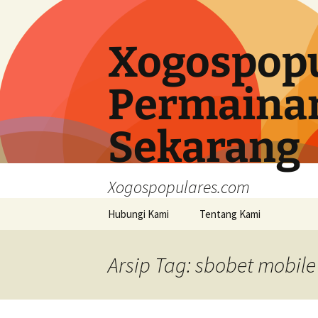
Langsung
ke
isi
Xogospopu
Permainan
Sekarang
Xogospopulares.com
Hubungi Kami
Tentang Kami
Arsip Tag: sbobet mobile