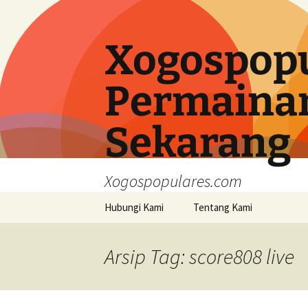
Langsung
ke
isi
Xogospopu
Permainan
Sekarang
Xogospopulares.com
Hubungi Kami
Tentang Kami
Arsip Tag: score808 live