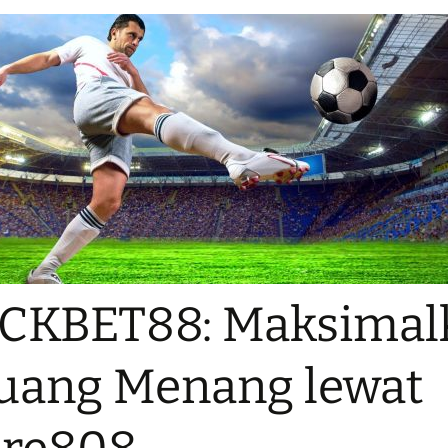
ICKBET88: Maksimal
uang Menang lewat