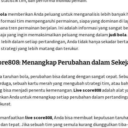
statistik tim, dan performa individu pemain.
bola
memberikan Anda peluang untuk menganalisis lebih banyak h
formasi tim mempengaruhi permainan, siapa yang dominan di l
ana tren permainan berjalan. Ini adalah informasi yang sangat b
 saja yang ingin memaksimalkan peluang menang dalam
judi bola
ebih dalam setiap pertandingan, Anda tidak hanya sekadar berta
strategi yang lebih matang dan terukur.
core808
: Menangkap Perubahan dalam Sekej
a taruhan bola, perubahan bisa datang dengan sangat cepat. Seb
erduga, sebuah kartu merah yang mengubah strategi tim, atau ba
ng bisa menjadi penentu kemenangan.
Live score808
adalah alat 
kan Anda untuk menangkap setiap perubahan dalam pertanding
kurat.
emanfaatkan
live score808
, Anda bisa membuat keputusan taruh
 dan tepat. Jika sebuah tim yang semula kurang diunggulkan tiba-