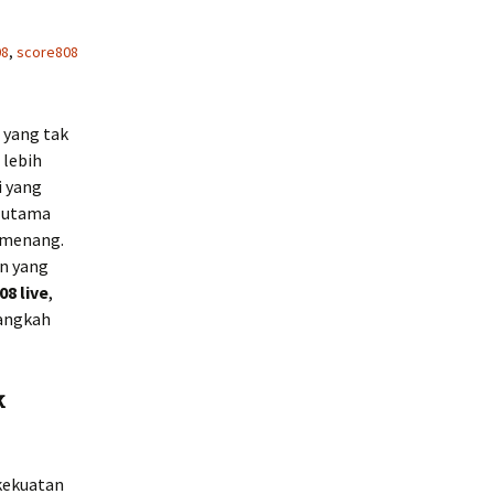
08
,
score808
 yang tak
 lebih
i yang
n utama
 menang.
n yang
08 live
,
langkah
k
 kekuatan