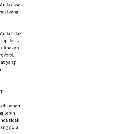
Anda akses
masi yang
 Anda tidak
iap detik
n. Apakah
oversi,
lat yang
a
n
a di papan
g lebih
nda tidak
tang pola