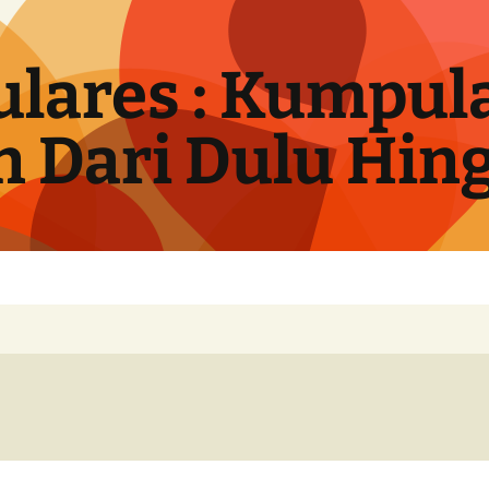
lares : Kumpul
 Dari Dulu Hin