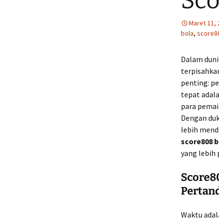
Sc
Maret 11,
bola
,
score80
Dalam dun
terpisahkan
penting: p
tepat adala
para pemai
Dengan duk
lebih mend
score808 b
yang lebih 
Score8
Pertan
Waktu adala